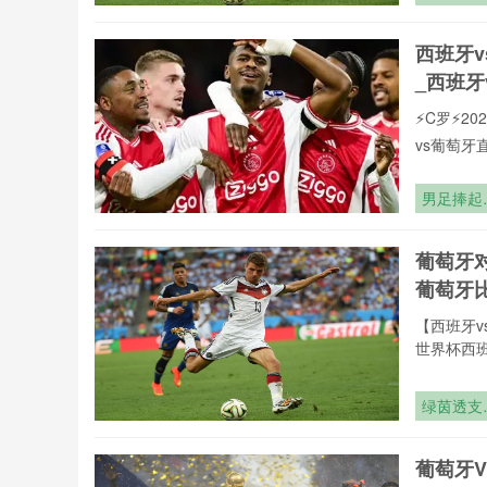
罗全球重要
世界杯的
有直播均
态赤字与
西班牙
直播网专
衡迷局
_西班牙
⚡️C罗⚡
vs葡萄
页在线播
现,打造沉
男足捧起
致力于为大
足奖杯
赛直播,西
葡萄牙
联赛。24
葡萄牙
【西班牙v
世界杯西班
事更新一
高清免费
绿茵透支
费观看无
世界杯的
24直播
态赤字与
vs葡萄牙
葡萄牙
衡迷局