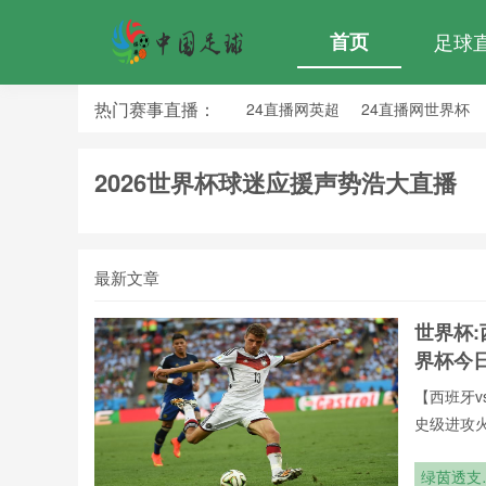
首页
足球
热门赛事直播：
24直播网英超
24直播网世界杯
24直播网意甲
24直播网法甲
2026世界杯球迷应援声势浩大直播
最新文章
世界杯:
界杯今
【西班牙v
史级进攻
全年呈现
牙vs葡萄
绿茵透支