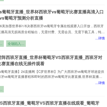
西班牙vs葡萄牙赛事,包括英超、西班牙vs葡萄牙等多项热门联赛。所
生
以高清品质和稳定流畅的播放呈现,打造沉浸式观赛感受西班牙vs葡萄牙
失
vs葡萄牙直播_世界杯西班牙vs葡萄牙比赛直播高清入口
注顶级西班牙vs葡萄牙赛事直播
vs葡萄牙预测分析直播
️2026美加墨世界杯1/8决赛西班牙vs葡萄牙专属在线观赛入口开放，西班牙
牙直播高清无损画质全程输出，无需付费、无需会员、无需下载工具，纯网
放，新手球迷也能轻松观赛。所有直播均以高清品质和稳定流畅的播放呈
...详情
浸式观赛感受西班牙vs葡萄牙直播网专注顶级西班牙vs葡萄牙赛事直播,
女
全场陷入沉
家提供稳定、优质的西班牙vs葡萄牙直播服务,涵盖西班牙vs葡萄牙比
默！
班牙vs葡萄牙视频观看无插件,西班牙vs葡萄牙直播高清免费观看等热门
对阵西班牙直播_世界杯葡萄牙VS西班牙直播_西班牙对
小时不间断更新西班牙vs葡
比赛直播在线无插件观看
s葡萄牙直播】24直播网【C罗世界杯】为广大西班牙vs葡萄牙球迷提供
牙vs葡萄牙直播赛程和即时的西班牙vs葡萄牙比赛直播,世界杯直播赛
网打尽。无论您身处何地,都能通过我们的平台享受西班牙vs葡萄牙今日
...详情
直播、西班牙vs葡萄牙直播在线观看、世界杯西班牙vs葡萄牙比赛直播免
：
插件,高质量的直播服务，让您不错过西班牙vs葡萄牙比赛的精彩瞬间，
生
网是国内顶尖的体育直播网站之一,专注于提供国内外热门赛事以及西班牙
失
的免费实时转播,本站始终致力于打造用户
VS西班牙直播_葡萄牙VS西班牙直播在线观看_葡萄牙