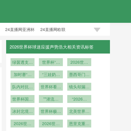
24直播网亚洲杯
24直播网欧联
2026世界杯球迷应援声势浩大相关资讯标签
绿茵透支：
世界杯“亿
2026世界
世界杯的生
时代”：16
杯新规首
态赤字与失
加时赛“隐
岁新王登基
“三娃奶爸
墨西哥门神
秀：ABBA
藏杀招”：
衡迷局
海外苦撑
点球制引发
客串前锋
替补点球手
队内对抗赛
世界杯看台
的淘汰赛博
镜头却漏了
如何改写世
中梅开二度
重逢相拥
弈重塑与战
那滴泪
世界杯国歌
界杯剧本
**潜流激
“2026之
术变局
环节声压创
荡：世界杯
路：阿克伦
冰封北境：
历史新高
新锐对决中
世界杯极寒
高原赛场的
北美世界杯
埃德蒙顿零
的地缘博弈
之战
气候适应与
球队大巴：
2026世界
下十度
2026世界
密码**
从驻地到球
恩里克重构
赛事筹备”
杯签位推
杯16座场
场的分钟级
传控哲学：