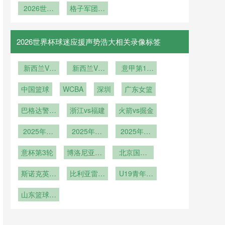
演：历史首
2026世界
馆：草皮品
格子军团韧
发车时刻表
西班牙青春
杯葡萄牙人
次32强淘
种从暖季到
劲依旧
风暴剑指
汰赛的格局
才井喷
冷季的全面
2026
解析
转型
2026世界杯球迷应援声势浩大相关录像标签
新西兰VS
新西兰VS
意甲第17
埃及新西兰
埃及直播新
轮
中国篮球
VS埃及直
WCBA
西兰VS埃
深圳
广东女篮
播
及在线直播
巴格达警察
浙江vs福建
火箭vs掘金
vs吉达国民
2025年12
2025年12
2025年12
月15日
月14日
月9日
意杯第3轮
博洛尼亚vs
北京国安
帕尔马
U21
斯诺克英锦
比利亚雷亚
U19青年篮
赛第1轮
尔
球联赛小组
山东篮球联
赛第6轮
赛总决赛第
1轮