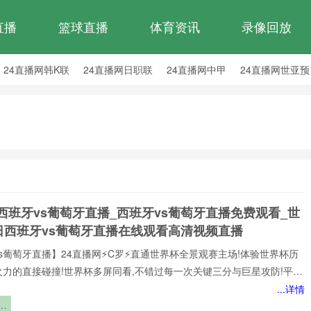
直播
篮球直播
体育资讯
录像回放
24直播网韩K联
24直播网日职联
24直播网中甲
24直播网世亚预
24直播网西甲
24直播网德甲
24直播网欧冠
24直播网中超
西班牙vs葡萄牙直播_西班牙vs葡萄牙直播免费观看_世
日西班牙vs葡萄牙直播在线观看高清视频直播
s葡萄牙直播】24直播网⚡️C罗⚡️直通世界杯全景观赛主场!体验世界杯历
火力的直接碰撞!世界杯多屏同看,不错过每一次关键三分与巨星攻防!平台
世界杯经典快来24直播网，一起感受西班牙vs葡萄牙精彩比赛吧！西班
...详情
牙世界,尽在掌握!我们倾力打造的一站式西班牙vs葡萄牙直播平台,为您网
：