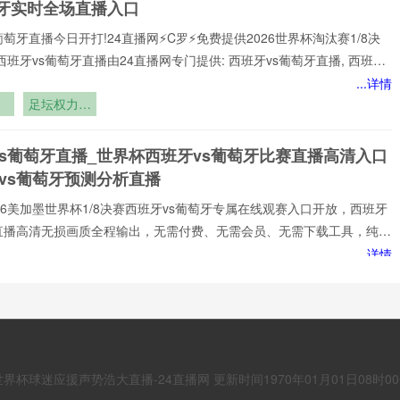
班牙实时全场直播入口
葡萄牙直播今日开打!24直播网⚡️C罗⚡️免费提供2026世界杯淘汰赛1/8决
西班牙vs葡萄牙直播由24直播网专门提供: 西班牙vs葡萄牙直播, 西班牙
免费视频直播, 西班牙vs葡萄牙高清在线比赛免费直播、 西班牙vs葡萄牙
...详情
 西班牙vs葡萄牙视频以及足球直播,世界杯直播等多项体育赛事。球迷
亿
足坛权力格
赏最新的 西班牙vs葡萄牙直播
6
局暗流涌动
基
vs葡萄牙直播_世界杯西班牙vs葡萄牙比赛直播高清入口
vs葡萄牙预测分析直播
️2026美加墨世界杯1/8决赛西班牙vs葡萄牙专属在线观赛入口开放，西班牙
牙直播高清无损画质全程输出，无需付费、无需会员、无需下载工具，纯网
放，新手球迷也能轻松观赛。所有直播均以高清品质和稳定流畅的播放呈
...详情
浸式观赛感受西班牙vs葡萄牙直播网专注顶级西班牙vs葡萄牙赛事直播,
中
谁才是舞台
家提供稳定、优质的西班牙vs葡萄牙直播服务,涵盖西班牙vs葡萄牙比
王者？”
班牙vs葡萄牙视频观看无插件,西班牙vs葡萄牙直播高清免费观看等热门
西班牙vs葡萄牙直播_西班牙vs葡萄牙直播免费观看_世
小时不间断更新西班牙vs葡
与
日西班牙vs葡萄牙直播在线观看高清视频直播
s葡萄牙直播】24直播网⚡️C罗⚡️直通世界杯全景观赛主场!体验世界杯历
6世界杯球迷应援声势浩大直播-24直播网 更新时间1970年01月01日08时00