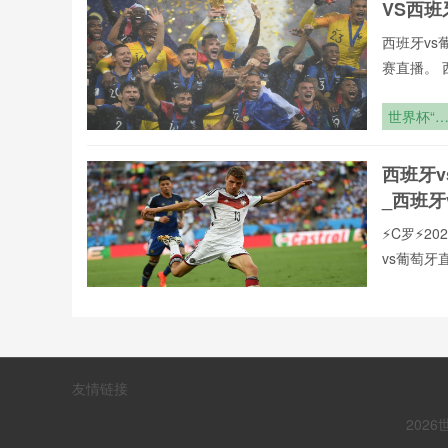
VS西
西班牙vs
赛直播。 
vs葡萄牙
录像回放、
世界杯“
们可免费观
时代”：1
岁新王登
西班牙
_西班牙
⚡️C罗⚡
vs葡萄
页在线播
现,打造沉
“超级碗
致力于为大
场封神之
赛直播,西
战：泰勒·
世界杯:
联赛。24
斯威夫特
友情链接
界杯今
碧昂丝
【西班牙v
202