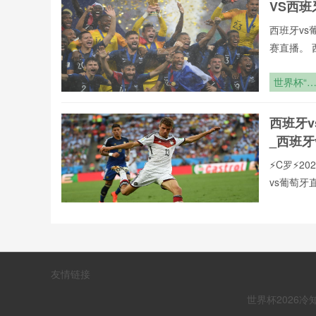
VS西
西班牙vs
赛直播。 
vs葡萄牙
录像回放、
世界杯“
们可免费观
时代”：1
岁新王登
西班牙
_西班牙
⚡️C罗⚡
vs葡萄
页在线播
现,打造沉
“超级碗
致力于为大
场封神之
赛直播,西
战：泰勒·
世界杯:
联赛。24
斯威夫特
友情链接
界杯今
碧昂丝
世界杯2026冷
【西班牙v