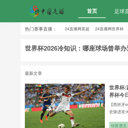
首页
足球
热门赛事直播：
24直播网英超
24直播网世界杯
24直播网意甲
24直播网法甲
世界杯2026冷知识：哪座球场曾举
最新文章
世界杯:
界杯今
【西班牙v
史级进攻
全年呈现
牙vs葡萄
绿茵透支