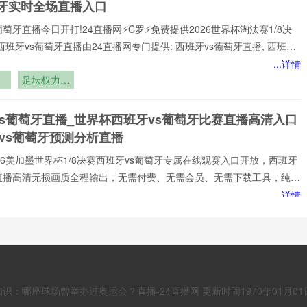
班牙实时全场直播入口
葡萄牙直播今日开打!24直播网⚡️C罗⚡️免费提供2026世界杯淘汰赛1/8决
西班牙vs葡萄牙直播由24直播网专门提供: 西班牙vs葡萄牙直播, 西班牙
免费视频直播, 西班牙vs葡萄牙高清在线比赛免费直播、 西班牙vs葡萄牙
...详情
 西班牙vs葡萄牙视频以及足球直播,世界杯直播等多项体育赛事。球迷
亿
足坛权力格
赏最新的 西班牙vs葡萄牙直播
6
局暗流涌动
基
vs葡萄牙直播_世界杯西班牙vs葡萄牙比赛直播高清入口
vs葡萄牙预测分析直播
️2026美加墨世界杯1/8决赛西班牙vs葡萄牙专属在线观赛入口开放，西班牙
牙直播高清无损画质全程输出，无需付费、无需会员、无需下载工具，纯网
放，新手球迷也能轻松观赛。所有直播均以高清品质和稳定流畅的播放呈
...详情
浸式观赛感受西班牙vs葡萄牙直播网专注顶级西班牙vs葡萄牙赛事直播,
中
谁才是舞台
家提供稳定、优质的西班牙vs葡萄牙直播服务,涵盖西班牙vs葡萄牙比
王者？”
班牙vs葡萄牙视频观看无插件,西班牙vs葡萄牙直播高清免费观看等热门
西班牙vs葡萄牙直播_西班牙vs葡萄牙直播免费观看_世
小时不间断更新西班牙vs葡
与
日西班牙vs葡萄牙直播在线观看高清视频直播
知识：哪座球场曾举办过奥运会？直播-24直播网 更新时间1970年01月01日
s葡萄牙直播】24直播网⚡️C罗⚡️直通世界杯全景观赛主场!体验世界杯历