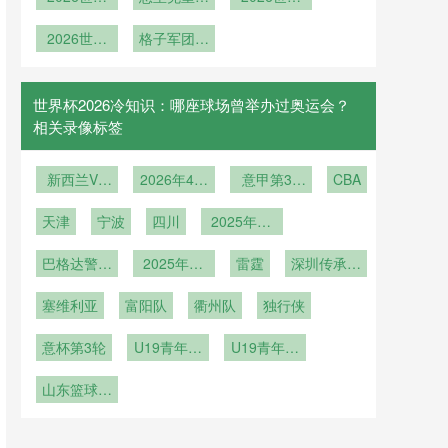
/> **“2026
杯德国队名
道”
传控哲学：
外的第三极
杯葡萄牙人
世界杯比赛
单引发热议
2026世界
西班牙青春
格子军团韧
势力浮现
才井喷
用球：气压
杯：欧洲红
风暴剑指
劲依旧
传感技术对
魔的最后一
2026
远射飞行轨
曲黄金颂歌
世界杯2026冷知识：哪座球场曾举办过奥运会？
迹的精准调
相关录像标签
控机制解
析”**
新西兰VS
2026年4月
意甲第31
CBA
埃及直播新
6日
轮
天津
西兰VS埃
宁波
四川
2025年12
及在线直播
月23日
巴格达警察
2025年12
雷霆
深圳传承明
vs吉达国民
月16日
星vs佳鑫伟
塞维利亚
富阳队
衢州队
独行侠
业
意杯第3轮
U19青年篮
U19青年篮
球联赛
球联赛小组
山东篮球联
赛第5轮
赛