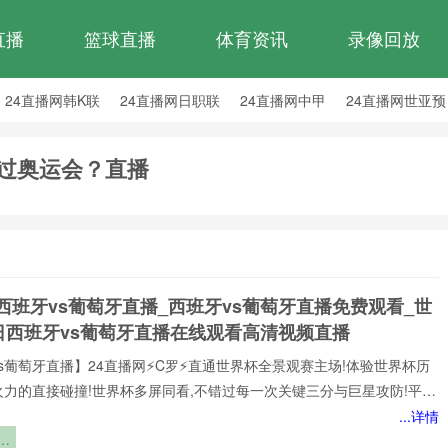
直播
篮球直播
体育资讯
录像回放
24直播网韩K联
24直播网日职联
24直播网中甲
24直播网世亚预
24直播网西甲
24直播网德甲
24直播网欧冠
24直播网中超
办过奥运会？直播
西班牙vs葡萄牙直播_西班牙vs葡萄牙直播免费观看_世
日西班牙vs葡萄牙直播在线观看高清视频直播
s葡萄牙直播】24直播网⚡️C罗⚡️直通世界杯全景观赛主场!体验世界杯历
火力的直接碰撞!世界杯多屏同看,不错过每一次关键三分与巨星攻防!平台
世界杯经典快来24直播网，一起感受西班牙vs葡萄牙精彩比赛吧！西班
...详情
牙世界,尽在掌握!我们倾力打造的一站式西班牙vs葡萄牙直播平台,为您网
：