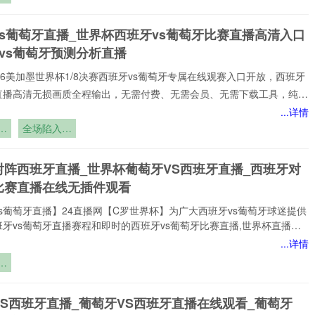
西班牙vs葡萄牙赛事,包括英超、西班牙vs葡萄牙等多项热门联赛。所
生
以高清品质和稳定流畅的播放呈现,打造沉浸式观赛感受西班牙vs葡萄牙
失
vs葡萄牙直播_世界杯西班牙vs葡萄牙比赛直播高清入口
注顶级西班牙vs葡萄牙赛事直播
vs葡萄牙预测分析直播
️2026美加墨世界杯1/8决赛西班牙vs葡萄牙专属在线观赛入口开放，西班牙
牙直播高清无损画质全程输出，无需付费、无需会员、无需下载工具，纯网
放，新手球迷也能轻松观赛。所有直播均以高清品质和稳定流畅的播放呈
...详情
浸式观赛感受西班牙vs葡萄牙直播网专注顶级西班牙vs葡萄牙赛事直播,
女
全场陷入沉
家提供稳定、优质的西班牙vs葡萄牙直播服务,涵盖西班牙vs葡萄牙比
默！
班牙vs葡萄牙视频观看无插件,西班牙vs葡萄牙直播高清免费观看等热门
对阵西班牙直播_世界杯葡萄牙VS西班牙直播_西班牙对
小时不间断更新西班牙vs葡
比赛直播在线无插件观看
s葡萄牙直播】24直播网【C罗世界杯】为广大西班牙vs葡萄牙球迷提供
牙vs葡萄牙直播赛程和即时的西班牙vs葡萄牙比赛直播,世界杯直播赛
网打尽。无论您身处何地,都能通过我们的平台享受西班牙vs葡萄牙今日
...详情
直播、西班牙vs葡萄牙直播在线观看、世界杯西班牙vs葡萄牙比赛直播免
：
插件,高质量的直播服务，让您不错过西班牙vs葡萄牙比赛的精彩瞬间，
生
网是国内顶尖的体育直播网站之一,专注于提供国内外热门赛事以及西班牙
失
的免费实时转播,本站始终致力于打造用户
VS西班牙直播_葡萄牙VS西班牙直播在线观看_葡萄牙