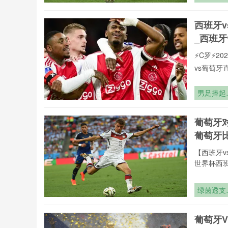
罗全球重要
世界杯的
有直播均
态赤字与
西班牙
直播网专
衡迷局
_西班牙
⚡️C罗⚡
vs葡萄
页在线播
现,打造沉
男足捧起
致力于为大
足奖杯
赛直播,西
葡萄牙
联赛。24
葡萄牙
【西班牙v
世界杯西班
事更新一
高清免费
绿茵透支
费观看无
世界杯的
24直播
态赤字与
vs葡萄牙
葡萄牙
衡迷局