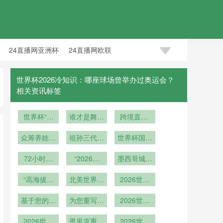
24直播网亚洲杯
24直播网欧联
世界杯2026冷知识：哪座球场曾举办过奥运会？
相关资讯标签
世界杯“亿
谁才是舞台
跨境直通·
时代”：16
王者？”
观赛无忧：
岁新王登基
众筹养娃钱
祖孙三代天
美加墨世界
世界杯国歌
续梦世界
涯各散
杯单场票旅
环节声压创
72小时机
杯”
“2026之
客联运新方
墨西哥城足
历史新高
能重置：美
路：阿克伦
球学院课程
案
加墨世界杯
“高海拔战
高原赛场的
北美世界杯
改革：裁判
2026世界
第三轮赛后
术优势：瓜
气候适应与
球队大巴：
心理素质与
杯前瞻：北
恢复系统调
达拉哈拉阿
基于您的要
从驻地到球
为您重写标
赛事筹备”
草坪管理首
美空中走廊
2026世界
克伦球场的
度方案
求
场的分钟级
题如下：
次成为必修
临时航线规
杯中北美格
气候应对之
2026世界
发车时刻表
恩里克重构
<br /> <br
局：美墨之
2026世界
划解析
课