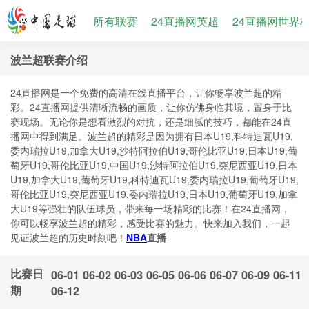
所有联赛
24直播网英超
24直播网世界
波兰超联赛介绍
24直播网是一个免费的高清在线直播平台，让你畅享波兰超的精
彩。24直播网提供清晰流畅的画质，让你仿佛身临其境，置身于比
赛现场。无论你是想看激烈的对抗，还是细腻的技巧，都能在24直
播网中得到满足。波兰超的精彩是因为拥有日本U19,科特迪瓦U19,
委内瑞拉U19,加拿大U19,沙特阿拉伯U19,哥伦比亚U19,日本U19,葡
萄牙U19,哥伦比亚U19,中国U19,沙特阿拉伯U19,突尼西亚U19,日本
U19,加拿大U19,葡萄牙U19,科特迪瓦U19,委内瑞拉U19,葡萄牙U19,
哥伦比亚U19,突尼西亚U19,委内瑞拉U19,日本U19,葡萄牙U19,加拿
大U19等强壮的队伍球员，带来每一场精彩的比赛！在24直播网，
你可以畅享波兰超的精彩，感受比赛的魅力。快来加入我们，一起
见证波兰超的历史时刻吧！
NBA
直播
比赛日
06-01
06-02
06-03
06-05
06-06
06-07
06-09
06-11
期
06-12