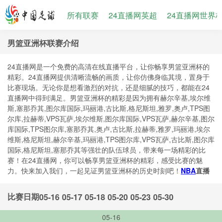
所有联赛
24直播网英超
24直播网世界
男篮亚洲杯联赛介绍
24直播网是一个免费的高清在线直播平台，让你畅享男篮亚洲杯的
精彩。24直播网提供清晰流畅的画质，让你仿佛身临其境，置身于
比赛现场。无论你是想看激烈的对抗，还是细腻的技巧，都能在24
直播网中得到满足。男篮亚洲杯的精彩是因为拥有赫尔辛基,埃尔维
斯,塞那乔其,图尔库国际,玛丽港,古比斯,格尼斯坦,雅罗,奥卢,TPS图
尔库,拉赫蒂,VPS瓦萨,埃尔维斯,图尔库国际,VPS瓦萨,赫尔辛基,图尔
库国际,TPS图尔库,塞那乔其,奥卢,古比斯,拉赫蒂,雅罗,玛丽港,埃尔
维斯,格尼斯坦,赫尔辛基,玛丽港,TPS图尔库,VPS瓦萨,古比斯,图尔库
国际,格尼斯坦,塞那乔其等强壮的队伍球员，带来每一场精彩的比
赛！在24直播网，你可以畅享男篮亚洲杯的精彩，感受比赛的魅
力。快来加入我们，一起见证男篮亚洲杯的历史时刻吧！
NBA
直播
比赛日期
05-16
05-17
05-18
05-20
05-23
05-30
05-16