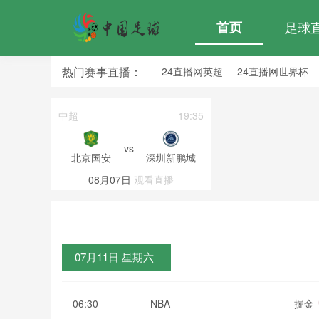
首页
足球
热门赛事直播：
24直播网英超
24直播网世界杯
24直播网意甲
24直播网法甲
中超
19:35
vs
北京国安
深圳新鹏城
08月07日
观看直播
07月11日 星期六
06:30
NBA
掘金