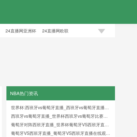
24直播网亚洲杯
24直播网欧联
中超
青岛海
08
NBA热门资讯
世界杯:西班牙vs葡萄牙直播_西班牙vs葡萄牙直播免
费观看_世界杯今日西班牙vs葡萄牙直播在线观看高
西班牙vs葡萄牙直播_世界杯西班牙vs葡萄牙比赛直
清视频直播
播高清入口_西班牙vs葡萄牙预测分析直播
葡萄牙对阵西班牙直播_世界杯葡萄牙VS西班牙直播
_西班牙对葡萄牙比赛直播在线无插件观看
葡萄牙VS西班牙直播_葡萄牙VS西班牙直播在线观看