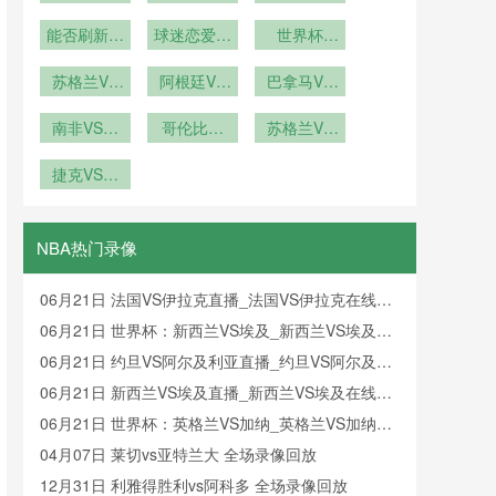
杯赛事转播
深度解析
加世界杯前
观看世界杯
纪录？
能否刷新进
画面清晰
球迷恋爱指
瞻
世界杯
球纪录？
南：世界杯
2026冷知
苏格兰VS
期间如何避
阿根廷VS
识：哪座球
巴拿马VS
巴西苏格兰
奥地利阿根
免“看球吵
场曾举办过
克罗地亚巴
VS巴西直
南非VS韩
廷VS奥地
哥伦比亚
架”？
拿马VS克
苏格兰VS
奥运会？
国南非VS
播
VS刚果直
利直播
罗地亚直播
巴西直播苏
捷克VS墨
韩国直播
播哥伦比亚
格兰VS巴
西哥直播捷
VS刚果在
西在线直播
克VS墨西
线直播
哥在线直播
NBA热门录像
06月21日 法国VS伊拉克直播_法国VS伊拉克在线直
播
06月21日 世界杯：新西兰VS埃及_新西兰VS埃及直
播
06月21日 约旦VS阿尔及利亚直播_约旦VS阿尔及利
亚在线直播
06月21日 新西兰VS埃及直播_新西兰VS埃及在线直
播
06月21日 世界杯：英格兰VS加纳_英格兰VS加纳直
播
04月07日 莱切vs亚特兰大 全场录像回放
12月31日 利雅得胜利vs阿科多 全场录像回放