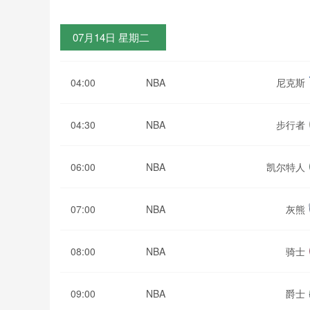
07月14日 星期二
04:00
NBA
尼克斯
04:30
NBA
步行者
06:00
NBA
凯尔特人
07:00
NBA
灰熊
08:00
NBA
骑士
09:00
NBA
爵士