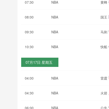
07:30
NBA
黄蜂
08:00
NBA
国王
09:30
NBA
马刺
10:30
NBA
快船
07月17日 星期五
04:00
NBA
雷霆
04:30
NBA
火箭
06:00
NBA
公牛