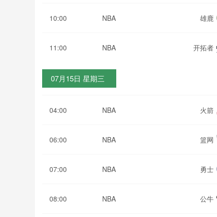
10:00
NBA
雄鹿
11:00
NBA
开拓者
07月15日 星期三
04:00
NBA
火箭
06:00
NBA
篮网
07:00
NBA
勇士
08:00
NBA
公牛