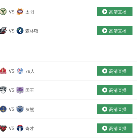
VS
太阳
高清直播
VS
森林狼
高清直播
VS
76人
高清直播
VS
国王
高清直播
VS
灰熊
高清直播
VS
奇才
高清直播