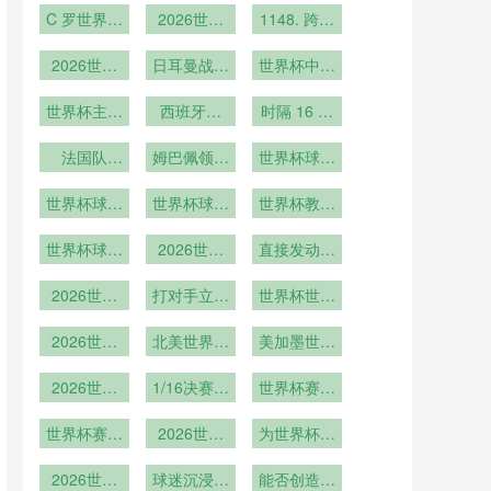
C 罗世界杯
2026世界
1148. 跨洲
第六次
杯布冯长
际附加赛中
2026世界
青：职业生
日耳曼战车
气候差异的
世界杯中场
杯德国队首
涯跨度激励
连续两届开
适应窗口：
休息广告最
世界杯主题
战告负
老将们坚持
西班牙队
局不利
时隔 16 年
2026年世
贵时段
广告创意大
2026世界
界杯前瞻
再夺冠军
赛各品牌斗
法国队
姆巴佩领衔
杯目标
世界杯球队
2026世界
法
豪华阵容
战术！
世界杯球队
杯大名单
世界杯球队
世界杯教练
4231 攻守
战术！
战术！352
对决！斯卡
平衡
世界杯球队
4141 中场
边翼卫冲击
2026世界
直接发动快
洛尼 vs 索
备战！训练
控制
杯门将大脚
斯盖特少壮
速反击
营封闭训练
2026世界
打对手立足
开球
世界杯世界
派
杯球队快速
未稳
杯对主办城
2026世界
发球
北美世界杯
市房地产市
美加墨世界
杯世界杯赞
39天赛程
场的短期影
杯：17天
助商的本地
2026世界
中冠军队球
1/16决赛新
赛前集训期
世界杯赛后
响
化激活策略
杯：39天
员的累计跑
增轮次对夺
对俱乐部赛
球迷放生煤
赛程中冠军
世界杯赛后
冠赔率的稀
2026世界
动距离
季末段的影
为世界杯增
山雀黑头
队球员的累
球迷放生山
杯球迷应援
释效应：
响深度解析
添热烈氛围
计跑动距离
2026世界
雀活泼
球迷沉浸式
2026墨美
声势浩大
能否创造新