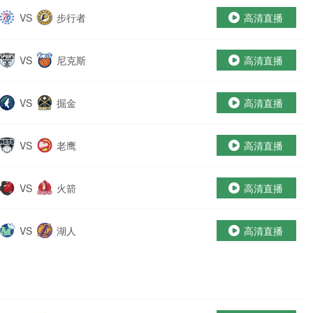
VS
步行者
高清直播
VS
尼克斯
高清直播
VS
掘金
高清直播
VS
老鹰
高清直播
VS
火箭
高清直播
VS
湖人
高清直播