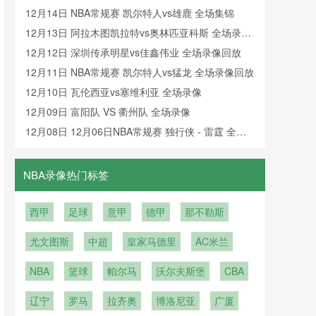
12月14日 NBA常规赛 凯尔特人vs雄鹿 全场集锦
12月13日 阿拉木图凯拉特vs奥林匹亚科斯 全场录像
回放
12月12日 深圳传承明星vs佳鑫伟业 全场录像回放
12月11日 NBA常规赛 凯尔特人vs猛龙 全场录像回放
12月10日 瓦伦西亚vs塞维利亚 全场录像
12月09日 富阳队 VS 衢州队 全场录像
12月08日 12月06日NBA常规赛 独行侠 - 雷霆 全场
录像
NBA录像热门标签
西甲
足球
意甲
德甲
那不勒斯
尤文图斯
中超
皇家马德里
AC米兰
NBA
篮球
帕尔马
沃尔夫斯堡
CBA
辽宁
罗马
拉齐奥
博洛尼亚
广厦