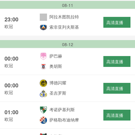
08-11
阿拉木图凯拉特
23:00
高清直播
欧冠
索非亚列夫斯基
08-12
萨巴赫
00:00
高清直播
欧冠
奥胡斯
博德闪耀
00:00
高清直播
欧冠
圣吉罗斯
考诺萨基列斯
01:00
高清直播
欧冠
萨格勒布迪纳摩