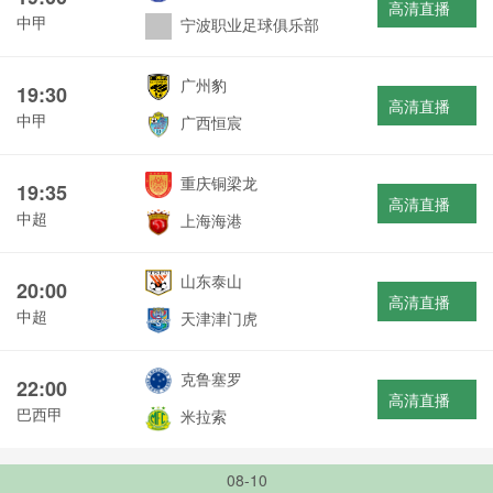
高清直播
中甲
宁波职业足球俱乐部
广州豹
19:30
高清直播
中甲
广西恒宸
重庆铜梁龙
19:35
高清直播
中超
上海海港
山东泰山
20:00
高清直播
中超
天津津门虎
克鲁塞罗
22:00
高清直播
巴西甲
米拉索
08-10