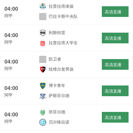
拉普拉塔体操
04:00
高清直播
阿甲
巴拉卡斯中央队
利斯特雷
04:00
高清直播
阿甲
拉普拉塔大学生
防卫者
04:00
高清直播
阿甲
纽维尔老男孩
博卡青年
04:00
高清直播
阿甲
萨斯菲尔德
班菲尔德
04:00
高清直播
阿甲
贝尔格拉诺