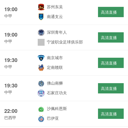
苏州东吴
19:00
高清直播
中甲
南通支云
深圳青年人
19:00
高清直播
中甲
宁波职业足球俱乐部
南京城市
19:30
高清直播
中甲
定南赣联
佛山南狮
19:30
高清直播
中甲
石家庄功夫
沙佩科恩斯
22:00
高清直播
巴西甲
巴伊亚