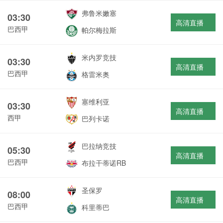
弗鲁米嫩塞
03:30
高清直播
巴西甲
帕尔梅拉斯
米内罗竞技
03:30
高清直播
巴西甲
格雷米奥
塞维利亚
03:30
高清直播
西甲
巴列卡诺
巴拉纳竞技
05:30
高清直播
巴西甲
布拉干蒂诺RB
圣保罗
08:00
高清直播
巴西甲
科里蒂巴