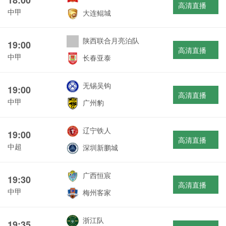
高清直播
中甲
大连鲲城
陕西联合月亮泊队
19:00
高清直播
中甲
长春亚泰
无锡吴钩
19:00
高清直播
中甲
广州豹
辽宁铁人
19:00
高清直播
中超
深圳新鹏城
广西恒宸
19:30
高清直播
中甲
梅州客家
浙江队
19:35