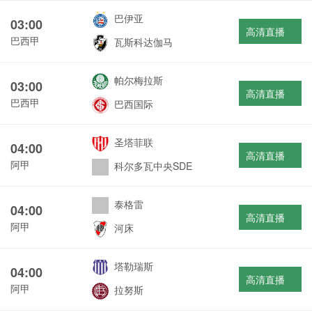
巴伊亚
03:00
高清直播
巴西甲
瓦斯科达伽马
帕尔梅拉斯
03:00
高清直播
巴西甲
巴西国际
圣塔菲联
04:00
高清直播
阿甲
科尔多瓦中央SDE
泰格雷
04:00
高清直播
阿甲
河床
塔勒瑞斯
04:00
高清直播
阿甲
拉努斯