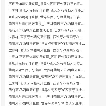
_葡萄牙VS西班牙实时全场直播入口
西班牙vs葡萄牙直播_世界杯西班牙vs葡萄牙比赛直
播高清入口_西班牙vs葡萄牙预测分析直播
世界杯:西班牙vs葡萄牙直播_西班牙vs葡萄牙直播免
费观看_世界杯今日西班牙vs葡萄牙直播在线观看高
西班牙vs葡萄牙直播_世界杯西班牙vs葡萄牙比赛直
清视频直播
播高清入口_西班牙vs葡萄牙预测分析直播
葡萄牙对阵西班牙直播_世界杯葡萄牙VS西班牙直播
_西班牙对葡萄牙比赛直播在线无插件观看
葡萄牙VS西班牙直播在线观看_世界杯葡萄牙VS西班
牙直播_葡萄牙VS西班牙比赛观看直达入口
世界杯: 西班牙vs葡萄牙直播_ 西班牙vs葡萄牙在线
直播_ 西班牙vs葡萄牙CCTV5直播入口-24直播网
葡萄牙VS西班牙直播_世界杯葡萄牙VS西班牙直播_
葡萄牙VS西班牙在线高清直播
世界杯: 西班牙vs葡萄牙直播_ 西班牙vs葡萄牙在线
直播_ 西班牙vs葡萄牙CCTV5直播入口-24直播网
世界杯:西班牙vs葡萄牙直播_西班牙vs葡萄牙直播免
费观看_世界杯今日西班牙vs葡萄牙直播在线观看高
西班牙vs葡萄牙直播_世界杯西班牙vs葡萄牙比赛直
清视频直播
播高清入口_西班牙vs葡萄牙预测分析直播
葡萄牙对阵西班牙直播_世界杯葡萄牙VS西班牙直播
_西班牙对葡萄牙比赛直播在线无插件观看
葡萄牙VS西班牙直播_葡萄牙VS西班牙直播在线观看
_葡萄牙VS西班牙实时全场直播入口
世界杯: 西班牙vs葡萄牙直播_ 西班牙vs葡萄牙在线
直播_ 西班牙vs葡萄牙CCTV5直播入口-24直播网
葡萄牙VS西班牙直播_世界杯葡萄牙VS西班牙直播_
葡萄牙VS西班牙在线高清直播
葡萄牙对阵西班牙直播_世界杯葡萄牙VS西班牙直播
_西班牙对葡萄牙比赛直播在线无插件观看
葡萄牙VS西班牙直播_世界杯葡萄牙VS西班牙直播_