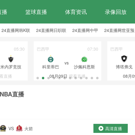
直播
篮球直播
体育资讯
录像回放
24直播网韩K联
24直播网日职联
24直播网中甲
24直播网世亚预
24直播网西甲
24直播网德甲
24直播网欧冠
24直播网中超
05:30
巴西甲
07:30
巴西甲
vs
米内罗竞技
科里蒂巴
沙佩科恩斯
博塔弗戈
看直播
08月09日
观看直播
08月0
NBA直播
VS
火箭
高清直播