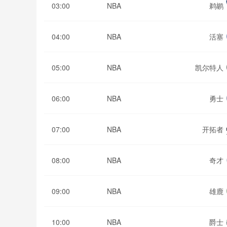
03:00
NBA
鹈鹕
04:00
NBA
活塞
05:00
NBA
凯尔特人
06:00
NBA
勇士
07:00
NBA
开拓者
08:00
NBA
奇才
09:00
NBA
雄鹿
10:00
NBA
爵士