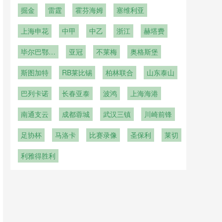
掘金
雷霆
霍芬海姆
塞维利亚
上海申花
中甲
中乙
浙江
赫塔费
毕尔巴鄂竞
亚冠
不莱梅
奥格斯堡
技
斯图加特
RB莱比锡
柏林联合
山东泰山
巴列卡诺
长春亚泰
波鸿
上海海港
南通支云
成都蓉城
武汉三镇
川崎前锋
足协杯
马洛卡
比赛录像
圣保利
莱切
利雅得胜利