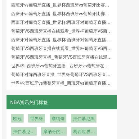
葡萄牙VS西班牙在线高清直播
西班牙vs葡萄牙直播_世界杯西班牙vs葡萄牙比赛直
播高清入口_西班牙vs葡萄牙预测分析直播
西班牙vs葡萄牙直播_世界杯西班牙vs葡萄牙比赛直
播高清入口_西班牙vs葡萄牙预测分析直播
西班牙对葡萄牙直播_世界杯:西班牙对葡萄牙直播免
费观看直播_世界杯西班牙对葡萄牙直播在线观看高
葡萄牙VS西班牙直播在线观看_世界杯葡萄牙VS西班
清无插件
牙直播_葡萄牙VS西班牙比赛观看直达入口
西班牙对葡萄牙直播_世界杯:西班牙对葡萄牙直播免
费观看直播_世界杯西班牙对葡萄牙直播在线观看高
葡萄牙VS西班牙直播在线观看_世界杯葡萄牙VS西班
清无插件
牙直播_葡萄牙VS西班牙比赛观看直达入口
葡萄牙VS西班牙直播_葡萄牙VS西班牙直播在线观看
_葡萄牙VS西班牙实时全场直播入口
世界杯: 西班牙vs葡萄牙直播_ 西班牙vs葡萄牙在线
直播_ 西班牙vs葡萄牙CCTV5直播入口-24直播网
葡萄牙对阵西班牙直播_世界杯葡萄牙VS西班牙直播
_西班牙对葡萄牙比赛直播在线无插件观看
世界杯:西班牙vs葡萄牙直播_西班牙vs葡萄牙直播免
费观看_世界杯今日西班牙vs葡萄牙直播在线观看高
清视频直播
NBA资讯热门标签
欧冠
世界杯
摩纳哥
拜仁慕尼黑
拜仁慕尼黑
摩纳哥的比
梅西世界杯
的比赛之路
赛之路
最后一届