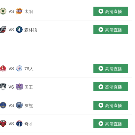
VS
太阳
高清直播
VS
森林狼
高清直播
VS
76人
高清直播
VS
国王
高清直播
VS
灰熊
高清直播
VS
奇才
高清直播