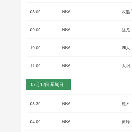
08:00
NBA
灰熊
09:00
NBA
猛龙
10:00
NBA
湖人
11:00
NBA
太阳
07月12日 星期日
03:30
NBA
魔术
04:00
NBA
黄蜂