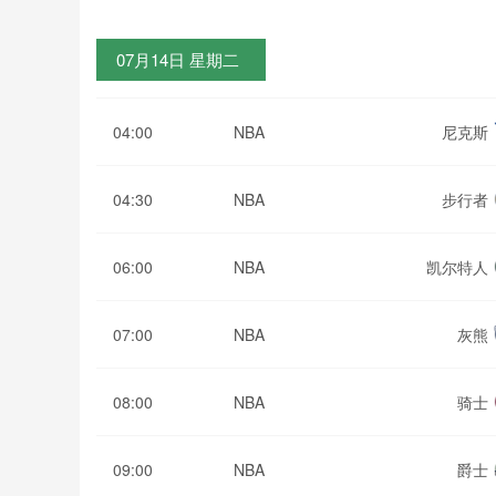
07月14日 星期二
04:00
NBA
尼克斯
04:30
NBA
步行者
06:00
NBA
凯尔特人
07:00
NBA
灰熊
08:00
NBA
骑士
09:00
NBA
爵士