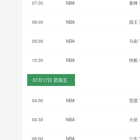
07:30
NBA
黄蜂
08:00
NBA
国王
09:30
NBA
马刺
10:30
NBA
快船
07月17日 星期五
04:00
NBA
雷霆
04:30
NBA
火箭
06:00
NBA
公牛