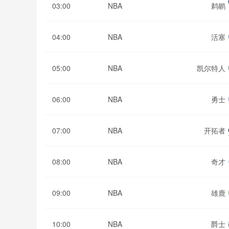
03:00
NBA
鹈鹕
04:00
NBA
活塞
05:00
NBA
凯尔特人
06:00
NBA
勇士
07:00
NBA
开拓者
08:00
NBA
奇才
09:00
NBA
雄鹿
10:00
NBA
爵士