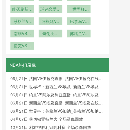
杯赛事转播
深度解析
加世界杯前
观看世界杯
纪录？
能否刷新进
画面清晰
球迷恋爱指
瞻
世界杯
球纪录？
南：世界杯
2026冷知
苏格兰VS
期间如何避
阿根廷VS
识：哪座球
巴拿马VS
巴西苏格兰
奥地利阿根
免“看球吵
场曾举办过
克罗地亚巴
VS巴西直
南非VS韩
廷VS奥地
哥伦比亚
架”？
拿马VS克
苏格兰VS
奥运会？
国南非VS
播
VS刚果直
利直播
罗地亚直播
巴西直播苏
捷克VS墨
韩国直播
播哥伦比亚
格兰VS巴
西哥直播捷
VS刚果在
西在线直播
克VS墨西
线直播
哥在线直播
NBA热门录像
06月21日 法国VS伊拉克直播_法国VS伊拉克在线直
播
06月21日 世界杯：新西兰VS埃及_新西兰VS埃及直
播
06月21日 约旦VS阿尔及利亚直播_约旦VS阿尔及利
亚在线直播
06月21日 新西兰VS埃及直播_新西兰VS埃及在线直
播
06月21日 世界杯：英格兰VS加纳_英格兰VS加纳直
播
04月07日 莱切vs亚特兰大 全场录像回放
12月31日 利雅得胜利vs阿科多 全场录像回放