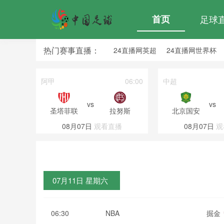
首页
足球
热门赛事直播：
24直播网英超
24直播网世界杯
24直播网意甲
24直播网法甲
阿甲
06:00
中超
vs
vs
圣塔菲联
拉努斯
北京国安
08月07日
观看直播
08月07日
观
07月11日 星期六
06:30
NBA
掘金