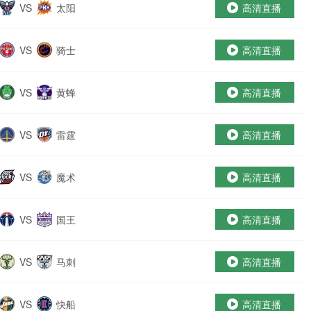
VS
太阳
高清直播
VS
骑士
高清直播
VS
黄蜂
高清直播
VS
雷霆
高清直播
VS
魔术
高清直播
VS
国王
高清直播
VS
马刺
高清直播
VS
快船
高清直播