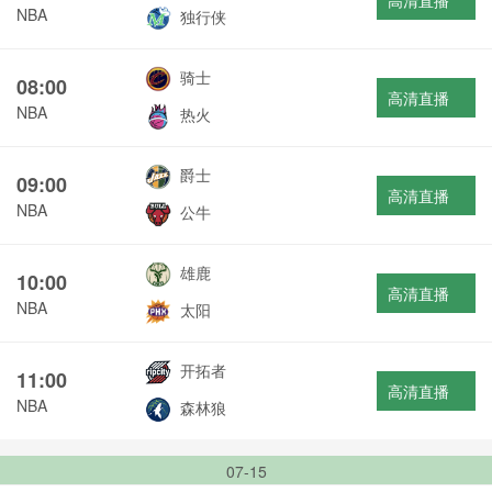
高清直播
NBA
独行侠
骑士
08:00
高清直播
NBA
热火
爵士
09:00
高清直播
NBA
公牛
雄鹿
10:00
高清直播
NBA
太阳
开拓者
11:00
高清直播
NBA
森林狼
07-15