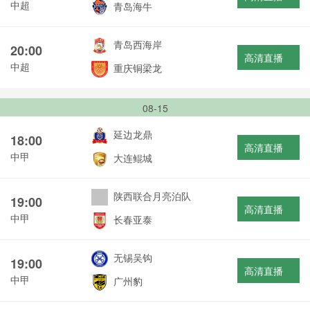
中超
青岛海牛
青岛西海岸
20:00
高清直播
中超
重庆铜梁龙
08-15
延边龙鼎
18:00
高清直播
中甲
大连鲲城
陕西联合月亮泊队
19:00
高清直播
中甲
长春亚泰
无锡吴钩
19:00
高清直播
中甲
广州豹