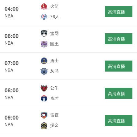
火箭
04:00
高清直播
NBA
76人
篮网
06:00
高清直播
NBA
国王
勇士
07:00
高清直播
NBA
灰熊
公牛
08:00
高清直播
NBA
奇才
雷霆
09:00
高清直播
NBA
掘金