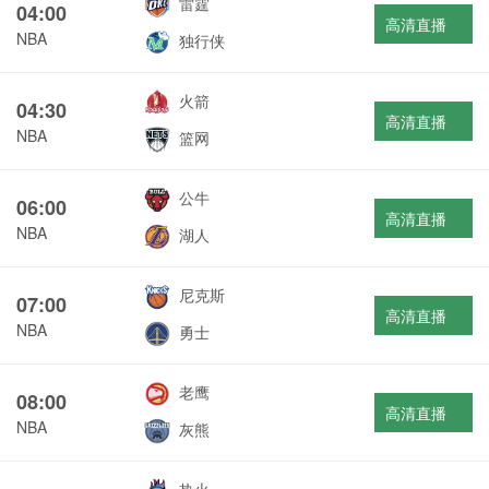
雷霆
04:00
高清直播
NBA
独行侠
火箭
04:30
高清直播
NBA
篮网
公牛
06:00
高清直播
NBA
湖人
尼克斯
07:00
高清直播
NBA
勇士
老鹰
08:00
高清直播
NBA
灰熊