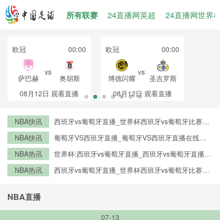
所有联赛
24直播网英超
24直播网世界
欧冠
00:00
欧冠
00:00
vs
vs
萨巴赫
奥胡斯
博德闪耀
圣吉罗斯
08月12日
观看直播
08月12日
观看直播
NBA快讯
西班牙vs葡萄牙直播_世界杯西班牙vs葡萄牙比赛直
播高清入口_西班牙vs葡萄牙预测分析直播
NBA快讯
葡萄牙VS西班牙直播_葡萄牙VS西班牙直播在线观
看_葡萄牙VS西班牙实时全场直播入口
NBA热讯
世界杯:西班牙vs葡萄牙直播_西班牙vs葡萄牙直播免
费观看_世界杯今日西班牙vs葡萄牙直播在线观看高
NBA热讯
西班牙vs葡萄牙直播_世界杯西班牙vs葡萄牙比赛直
清视频直播
播高清入口_西班牙vs葡萄牙预测分析直播
NBA直播
07-13