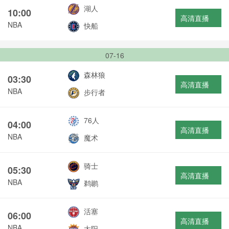
湖人
10:00
高清直播
NBA
快船
07-16
森林狼
03:30
高清直播
NBA
步行者
76人
04:00
高清直播
NBA
魔术
骑士
05:30
高清直播
NBA
鹈鹕
活塞
06:00
高清直播
NBA
太阳