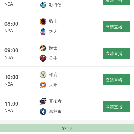
高清直播
NBA
独行侠
骑士
08:00
高清直播
NBA
热火
爵士
09:00
高清直播
NBA
公牛
雄鹿
10:00
高清直播
NBA
太阳
开拓者
11:00
高清直播
NBA
森林狼
07-15