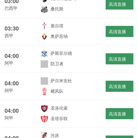
03:00
高清直播
巴西甲
桑托斯
塞尔塔
03:30
高清直播
西甲
奥萨苏纳
萨斯菲尔德
04:00
高清直播
阿甲
防卫者
萨尔米安杜
04:00
高清直播
阿甲
飓风队
圣洛伦索
04:00
高清直播
阿甲
圣塔菲联
河床
04:00