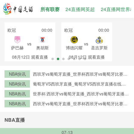
所有联赛
24直播网英超
24直播网世界
欧冠
00:00
欧冠
00:00
vs
vs
萨巴赫
奥胡斯
博德闪耀
圣吉罗斯
08月12日
观看直播
08月12日
观看直播
NBA快讯
西班牙vs葡萄牙直播_世界杯西班牙vs葡萄牙比赛直
播高清入口_西班牙vs葡萄牙预测分析直播
NBA快讯
葡萄牙VS西班牙直播_葡萄牙VS西班牙直播在线观
看_葡萄牙VS西班牙实时全场直播入口
NBA热讯
世界杯:西班牙vs葡萄牙直播_西班牙vs葡萄牙直播免
费观看_世界杯今日西班牙vs葡萄牙直播在线观看高
NBA热讯
西班牙vs葡萄牙直播_世界杯西班牙vs葡萄牙比赛直
清视频直播
播高清入口_西班牙vs葡萄牙预测分析直播
NBA直播
07-13