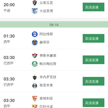
云南玉昆
20:00
高清直播
中超
大连英博
08-16
阿拉维斯
01:30
高清直播
西甲
赫塔菲
弗鲁米嫩塞
03:30
高清直播
巴西甲
帕尔梅拉斯
米内罗竞技
03:30
高清直播
巴西甲
格雷米奥
塞维利亚
03:30
高清直播
西甲
巴列卡诺