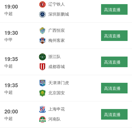
辽宁铁人
19:00
高清直播
中超
深圳新鹏城
广西恒宸
19:30
高清直播
中甲
梅州客家
浙江队
19:35
高清直播
中超
成都蓉城
天津津门虎
19:35
高清直播
中超
北京国安
上海申花
20:00
高清直播
中超
河南队