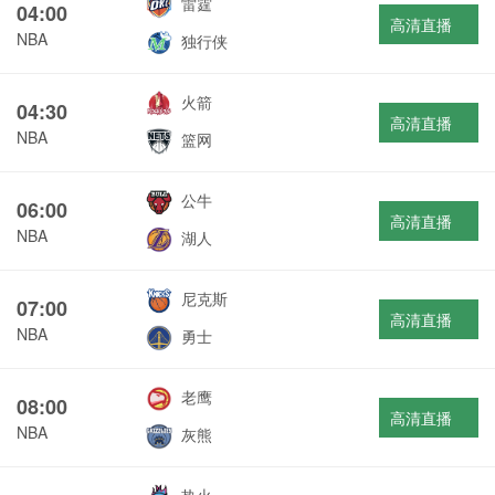
雷霆
04:00
高清直播
NBA
独行侠
火箭
04:30
高清直播
NBA
篮网
公牛
06:00
高清直播
NBA
湖人
尼克斯
07:00
高清直播
NBA
勇士
老鹰
08:00
高清直播
NBA
灰熊