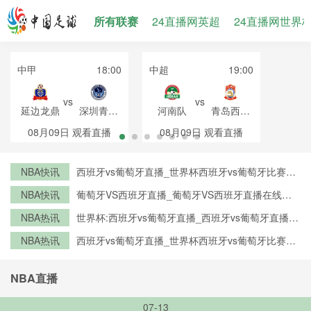
所有联赛
24直播网英超
24直播网世界
中甲
18:00
中超
19:00
vs
vs
延边龙鼎
深圳青年
河南队
青岛西海
人
岸
08月09日
观看直播
08月09日
观看直播
NBA快讯
西班牙vs葡萄牙直播_世界杯西班牙vs葡萄牙比赛直
播高清入口_西班牙vs葡萄牙预测分析直播
NBA快讯
葡萄牙VS西班牙直播_葡萄牙VS西班牙直播在线观
看_葡萄牙VS西班牙实时全场直播入口
NBA热讯
世界杯:西班牙vs葡萄牙直播_西班牙vs葡萄牙直播免
费观看_世界杯今日西班牙vs葡萄牙直播在线观看高
NBA热讯
西班牙vs葡萄牙直播_世界杯西班牙vs葡萄牙比赛直
清视频直播
播高清入口_西班牙vs葡萄牙预测分析直播
NBA直播
07-13