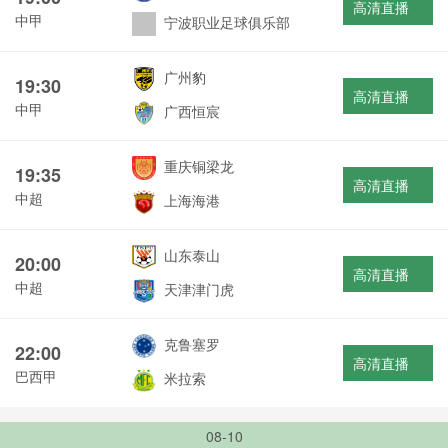
高清直播
中甲
宁波职业足球俱乐部
广州豹
19:30
高清直播
中甲
广西恒宸
重庆铜梁龙
19:35
高清直播
中超
上海海港
山东泰山
20:00
高清直播
中超
天津津门虎
克鲁塞罗
22:00
高清直播
巴西甲
米拉索
08-10