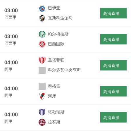
巴伊亚
03:00
高清直播
巴西甲
瓦斯科达伽马
帕尔梅拉斯
03:00
高清直播
巴西甲
巴西国际
圣塔菲联
04:00
高清直播
阿甲
科尔多瓦中央SDE
泰格雷
04:00
高清直播
阿甲
河床
塔勒瑞斯
04:00
高清直播
阿甲
拉努斯