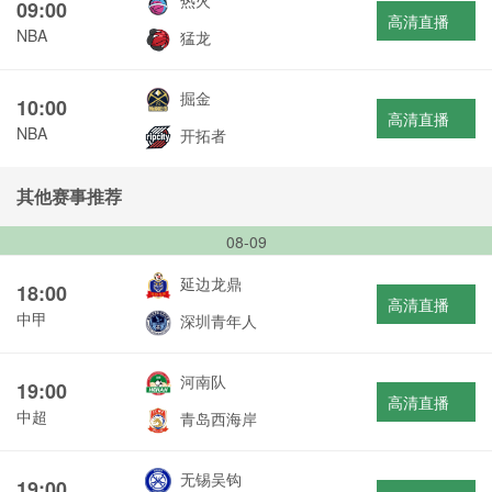
热火
09:00
高清直播
NBA
猛龙
掘金
10:00
高清直播
NBA
开拓者
其他赛事推荐
08-09
延边龙鼎
18:00
高清直播
中甲
深圳青年人
河南队
19:00
高清直播
中超
青岛西海岸
无锡吴钩
19:00