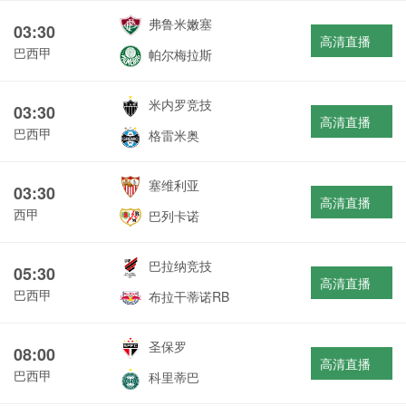
弗鲁米嫩塞
03:30
高清直播
巴西甲
帕尔梅拉斯
米内罗竞技
03:30
高清直播
巴西甲
格雷米奥
塞维利亚
03:30
高清直播
西甲
巴列卡诺
巴拉纳竞技
05:30
高清直播
巴西甲
布拉干蒂诺RB
圣保罗
08:00
高清直播
巴西甲
科里蒂巴