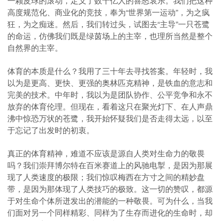
一颗皮球的滚动，定义了数十亿人的喜怒哀乐。我们把这种
高度规范化、商业化的竞技，奉为“世界第一运动”，为之疯
狂，为之痴迷。然后，我们转过头，试图去“主导”一只苍鹭
的命运，仿佛我们既是绿茵场上的主宰，也理所当然是整个
自然界的主宰。
体育的本质是什么？我用了三十年去寻找答案。年轻时，我
以为是更高、更快、更强的奥林匹克精神，是铁血的意志和
完美的技术。中年时，我以为是团队协作、公平竞争和永不
放弃的体育伦理。但现在，看着这只在聚光灯下、在人声鼎
沸中惊恐万状的苍鹭，我开始怀疑我们是否走得太远，以至
于忘记了出发时的初衷。
真正的体育精神，难道不应该是源自人类对生命力的敬畏
吗？我们崇拜博尔特在百米赛道上的风驰电掣，是因为那展
现了人类速度的极限；我们惊叹梅西在方寸之间的精妙盘
带，是因为那体现了人类技巧的极致。这一切的赞叹，都源
于对生命个体所迸发出的潜能的一种敬畏。可为什么，当我
们面对另一个同样精彩、同样为了生存而进化的生命时，却