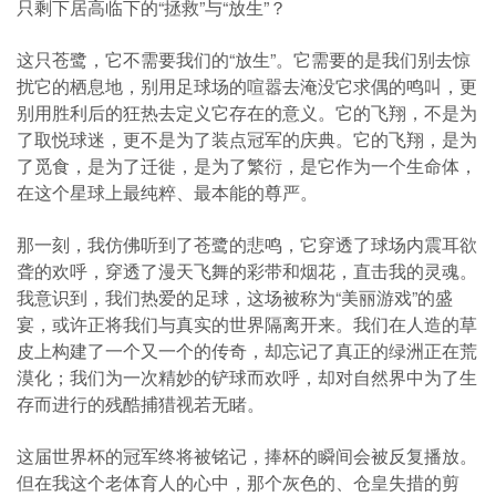
只剩下居高临下的“拯救”与“放生”？
这只苍鹭，它不需要我们的“放生”。它需要的是我们别去惊
扰它的栖息地，别用足球场的喧嚣去淹没它求偶的鸣叫，更
别用胜利后的狂热去定义它存在的意义。它的飞翔，不是为
了取悦球迷，更不是为了装点冠军的庆典。它的飞翔，是为
了觅食，是为了迁徙，是为了繁衍，是它作为一个生命体，
在这个星球上最纯粹、最本能的尊严。
那一刻，我仿佛听到了苍鹭的悲鸣，它穿透了球场内震耳欲
聋的欢呼，穿透了漫天飞舞的彩带和烟花，直击我的灵魂。
我意识到，我们热爱的足球，这场被称为“美丽游戏”的盛
宴，或许正将我们与真实的世界隔离开来。我们在人造的草
皮上构建了一个又一个的传奇，却忘记了真正的绿洲正在荒
漠化；我们为一次精妙的铲球而欢呼，却对自然界中为了生
存而进行的残酷捕猎视若无睹。
这届世界杯的冠军终将被铭记，捧杯的瞬间会被反复播放。
但在我这个老体育人的心中，那个灰色的、仓皇失措的剪