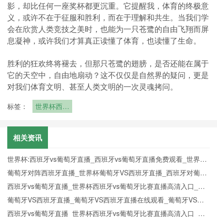
影，却比任何一座奖杯都更沉重。它提醒我，体育的终极意
义，或许不在于征服和胜利，而在于理解和共生。当我们学
会在欣赏人类竞技之美时，也能为一只苍鹭的自由飞翔而屏
息凝神，或许我们才算真正读懂了体育，也读懂了生命。
胜利的狂欢终将褪去，但那只苍鹭的翅膀，是否还能在属于
它的天空中，自由地扇动？这不仅仅是自然界的疑问，更是
对我们体育文明、甚至人类文明的一次灵魂拷问。
标签：
世界杯西班
牙！青春风
暴冲冠
相关资讯
世界杯:西班牙vs葡萄牙直播_西班牙vs葡萄牙直播免费观看_世界杯
今日西班牙vs葡萄牙直播在线观看高清视频直播
葡萄牙对阵西班牙直播_世界杯葡萄牙VS西班牙直播_西班牙对葡萄
牙比赛直播在线无插件观看
西班牙vs葡萄牙直播_世界杯西班牙vs葡萄牙比赛直播高清入口_西
班牙vs葡萄牙预测分析直播
葡萄牙VS西班牙直播_葡萄牙VS西班牙直播在线观看_葡萄牙VS西
班牙实时全场直播入口
西班牙vs葡萄牙直播_世界杯西班牙vs葡萄牙比赛直播高清入口_西