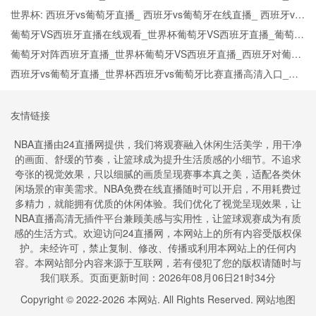
班牙vs葡萄牙预测分析直播
世界杯: 西班牙vs葡萄牙直播_ 西班牙vs葡萄牙在线直播_ 西班牙vs
葡萄牙CCTV5直播入口-24直播网
葡萄牙VS西班牙直播在线观看_世界杯葡萄牙VS西班牙直播_葡萄牙
VS西班牙比赛观看直达入口
葡萄牙对阵西班牙直播_世界杯葡萄牙VS西班牙直播_西班牙对葡萄
牙比赛直播在线无插件观看
西班牙vs葡萄牙直播_世界杯西班牙vs葡萄牙比赛直播高清入口_西
班牙vs葡萄牙预测分析直播
友情链接
NBA直播由24直播网提供，我们将观赛融入休闲生活美学，用干净
的画面、舒缓的节奏，让篮球成为提升生活质感的小细节。不追求
夸张的视觉效果，只以细腻的画质呈现赛事本真之美，适配各类休
闲场景的审美需求。NBA免费在线直播随时可以开启，不用耗费过
多精力，就能拥有优质的休闲体验。我们优化了视觉呈现效果，让
NBA直播高清无插件平台兼顾美感与实用性，让篮球观赛成为有质
感的生活方式。欢迎访问24直播网，本网站上的所有内容受版权保
护。未经许可，禁止复制、修改、传播或利用本网站上的任何内
容。本网站部分内容来源于互联网，若有侵犯了您的版权请随时与
我们联系。页面更新时间：2026年08月06日21时34分
Copyright © 2022-
2026
本网站. All Rights Reserved.
网站地图