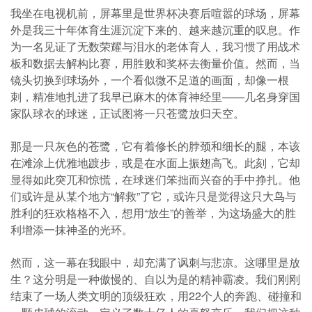
我坐在电视机前，屏幕里是世界杯决赛后喧嚣的球场，屏幕
外是我三十年体育生涯沉淀下来的、越来越沉重的叹息。作
为一名见证了无数荣耀与泪水的老体育人，我习惯了用战术
板和数据去解构比赛，用胜败和奖杯去衡量价值。然而，当
镜头切换到球场外，一个看似微不足道的画面，却像一根
刺，精准地扎进了我早已麻木的体育神经里——几名身穿国
家队球衣的球迷，正试图将一只苍鹭放归天空。
那是一只灰色的苍鹭，它有着修长的脖颈和细长的腿，本该
在滩涂上优雅地踱步，或是在水面上振翅高飞。此刻，它却
显得如此突兀和惊慌，在球迷们笨拙而兴奋的手中挣扎。他
们或许是从某个地方“解救”了它，或许只是觉得这只大鸟与
胜利的狂欢格格不入，想用“放生”的善举，为这场盛大的胜
利增添一抹神圣的光环。
然而，这一幕在我眼中，却充满了讽刺与悲凉。这哪里是放
生？这分明是一种傲慢的、自以为是的精神霸凌。我们刚刚
结束了一场人类文明的顶级狂欢，用22个人的奔跑、碰撞和