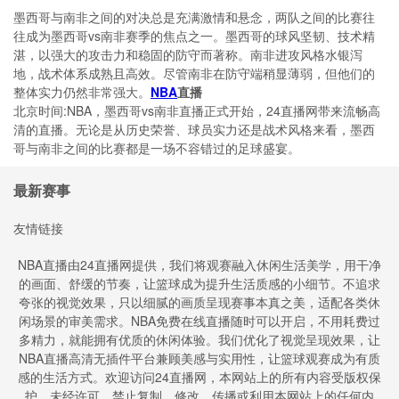
墨西哥与南非之间的对决总是充满激情和悬念，两队之间的比赛往
往成为墨西哥vs南非赛季的焦点之一。墨西哥的球风坚韧、技术精
湛，以强大的攻击力和稳固的防守而著称。南非进攻风格水银泻
地，战术体系成熟且高效。尽管南非在防守端稍显薄弱，但他们的
整体实力仍然非常强大。
NBA
直播
北京时间:NBA，墨西哥vs南非直播正式开始，24直播网带来流畅高
清的直播。无论是从历史荣誉、球员实力还是战术风格来看，墨西
哥与南非之间的比赛都是一场不容错过的足球盛宴。
最新赛事
友情链接
NBA直播由24直播网提供，我们将观赛融入休闲生活美学，用干净
的画面、舒缓的节奏，让篮球成为提升生活质感的小细节。不追求
夸张的视觉效果，只以细腻的画质呈现赛事本真之美，适配各类休
闲场景的审美需求。NBA免费在线直播随时可以开启，不用耗费过
多精力，就能拥有优质的休闲体验。我们优化了视觉呈现效果，让
NBA直播高清无插件平台兼顾美感与实用性，让篮球观赛成为有质
感的生活方式。欢迎访问24直播网，本网站上的所有内容受版权保
护。未经许可，禁止复制、修改、传播或利用本网站上的任何内