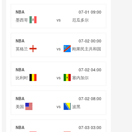
05月21日 罗马vsAC米兰 全场录像
05月21日 国际米兰vs拉齐奥 全场录像回放
NBA
07-01 09:00
05月20日 莱切vs都灵 全场录像回放
墨西哥
厄瓜多尔
vs
05月20日 皇家社会vs赫罗纳 全场录像回放
05月20日 巴拉多利德vs阿拉维斯 全场录像回放
NBA
07-02 00:00
英格兰
刚果民主共和国
vs
NBA
07-02 04:00
比利时
塞内加尔
vs
NBA
07-02 08:00
美国
波黑
vs
NBA
07-03 03:00