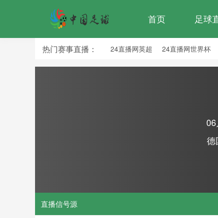
首页
足球
热门赛事直播：
24直播网英超
24直播网世界杯
24直播网意甲
24直播网法甲
06
德
直播信号源