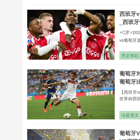
世界杯的
态赤字与
西班牙
衡迷局
_西班牙
⚡️C罗⚡
vs葡萄
男足捧起
足奖杯
葡萄牙
葡萄牙
【西班牙v
世界杯西班
绿茵透支
世界杯的
态赤字与
葡萄牙
衡迷局