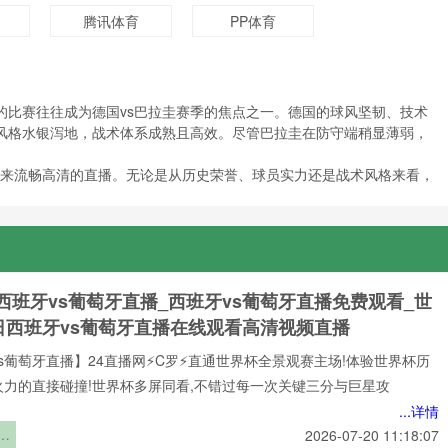
腾讯体育
PP体育
的比赛往往成为德国vs巴拉圭赛季的焦点之一。德国的球风坚韧、技术
风格水银泻地，战术体系成熟且高效。尽管巴拉圭在防守端稍显薄弱，
网带来流畅高清的直播。无论是从历史荣誉、球员实力还是战术风格来看，
西班牙vs葡萄牙直播_西班牙vs葡萄牙直播免费观看_世
日西班牙vs葡萄牙直播在线观看高清视频直播
s葡萄牙直播】24直播网⚡️C罗⚡️直通世界杯全景观赛主场!体验世界杯历
火力的直接碰撞!世界杯多屏同看,不错过每一次关键三分与巨星攻
...详情
：
2026-07-20 11:18:07