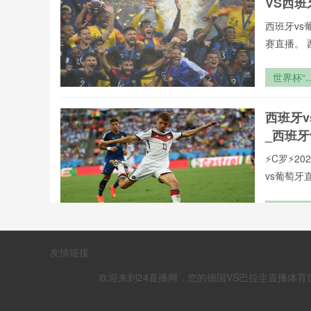
VS西
西班牙vs
赛直播。 
世界杯“
时代”：1
岁新王登
西班牙
_西班牙
⚡️C罗⚡
vs葡萄
“超级碗
场封神
战：泰勒
世界杯:
友情链接
斯威夫特
界杯今
碧昂丝
欢迎来到24直播网，您的德国VS巴拉圭直播体育世
【西班牙v
史级进攻