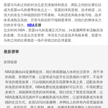
雷霆与马刺之间的对决总是充满激情和悬念，两队之间的比赛往往
成为雷霆vs马刺赛季的焦点之一。雷霆的球风坚韧、技术精湛，以
强大的攻击力和稳固的防守而著称。马刺进攻风格水银泻地，战术
体系成熟且高效。尽管马刺在防守端稍显薄弱，但他们的整体实力
仍然非常强大。
NBA
直播
北京时间:NBA，雷霆vs马刺直播正式开始，24直播网带来流畅高清
的直播。无论是从历史荣誉、球员实力还是战术风格来看，雷霆与
马刺之间的比赛都是一场不容错过的足球盛宴。
最新赛事
友情链接
NBA直播由24直播网提供，我们将观赛融入休闲生活美学，用干净
的画面、舒缓的节奏，让篮球成为提升生活质感的小细节。不追求
夸张的视觉效果，只以细腻的画质呈现赛事本真之美，适配各类休
闲场景的审美需求。NBA免费在线直播随时可以开启，不用耗费过
多精力，就能拥有优质的休闲体验。我们优化了视觉呈现效果，让
NBA直播高清无插件平台兼顾美感与实用性，让篮球观赛成为有质
感的生活方式。欢迎访问24直播网，本网站上的所有内容受版权保
护。未经许可，禁止复制、修改、传播或利用本网站上的任何内