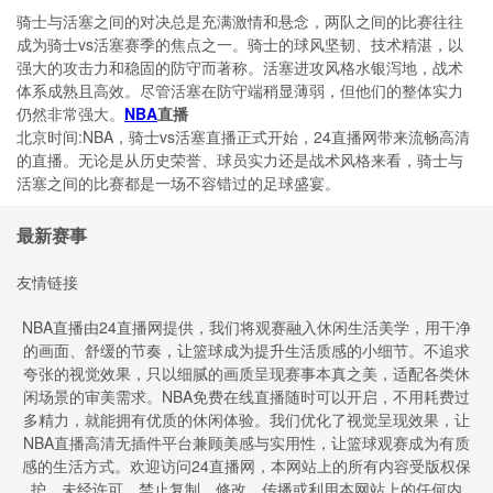
骑士与活塞之间的对决总是充满激情和悬念，两队之间的比赛往往
成为骑士vs活塞赛季的焦点之一。骑士的球风坚韧、技术精湛，以
强大的攻击力和稳固的防守而著称。活塞进攻风格水银泻地，战术
体系成熟且高效。尽管活塞在防守端稍显薄弱，但他们的整体实力
仍然非常强大。
NBA
直播
北京时间:NBA，骑士vs活塞直播正式开始，24直播网带来流畅高清
的直播。无论是从历史荣誉、球员实力还是战术风格来看，骑士与
活塞之间的比赛都是一场不容错过的足球盛宴。
最新赛事
友情链接
NBA直播由24直播网提供，我们将观赛融入休闲生活美学，用干净
的画面、舒缓的节奏，让篮球成为提升生活质感的小细节。不追求
夸张的视觉效果，只以细腻的画质呈现赛事本真之美，适配各类休
闲场景的审美需求。NBA免费在线直播随时可以开启，不用耗费过
多精力，就能拥有优质的休闲体验。我们优化了视觉呈现效果，让
NBA直播高清无插件平台兼顾美感与实用性，让篮球观赛成为有质
感的生活方式。欢迎访问24直播网，本网站上的所有内容受版权保
护。未经许可，禁止复制、修改、传播或利用本网站上的任何内