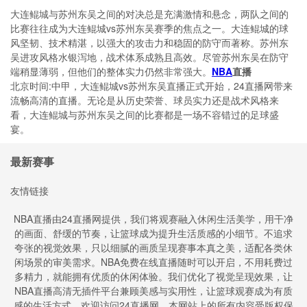
大连鲲城与苏州东吴之间的对决总是充满激情和悬念，两队之间的
比赛往往成为大连鲲城vs苏州东吴赛季的焦点之一。大连鲲城的球
风坚韧、技术精湛，以强大的攻击力和稳固的防守而著称。苏州东
吴进攻风格水银泻地，战术体系成熟且高效。尽管苏州东吴在防守
端稍显薄弱，但他们的整体实力仍然非常强大。
NBA
直播
北京时间:中甲，大连鲲城vs苏州东吴直播正式开始，24直播网带来
流畅高清的直播。无论是从历史荣誉、球员实力还是战术风格来
看，大连鲲城与苏州东吴之间的比赛都是一场不容错过的足球盛
宴。
最新赛事
友情链接
NBA直播由24直播网提供，我们将观赛融入休闲生活美学，用干净
的画面、舒缓的节奏，让篮球成为提升生活质感的小细节。不追求
夸张的视觉效果，只以细腻的画质呈现赛事本真之美，适配各类休
闲场景的审美需求。NBA免费在线直播随时可以开启，不用耗费过
多精力，就能拥有优质的休闲体验。我们优化了视觉呈现效果，让
NBA直播高清无插件平台兼顾美感与实用性，让篮球观赛成为有质
感的生活方式。欢迎访问24直播网，本网站上的所有内容受版权保